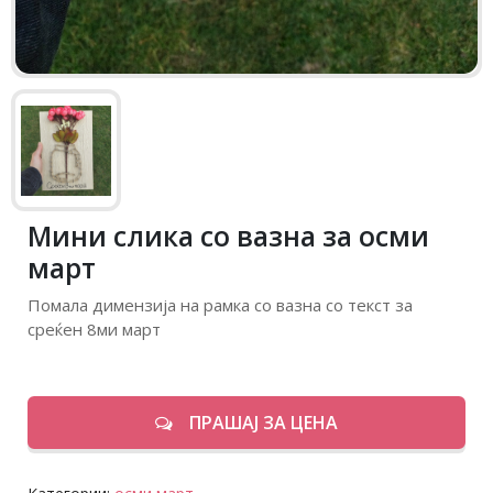
Мини слика со вазна за осми
март
Помала димензија на рамка со вазна со текст за
среќен 8ми март
ПРАШАЈ ЗА ЦЕНА