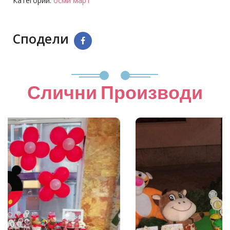
Категории:
осми март
Сподели
Слични Производи