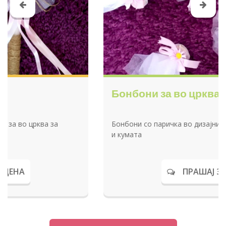
Бонбони за во црква за свадба
Бонбони со паричка во дизајнирана корпа за свекрвата
и кумата
ПРАШАЈ ЗА ЦЕНА