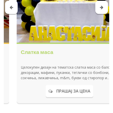
Слатка маса
Целокупен дизајн на тематска слатка маса со балони,
декорации, мафини, пуканки, теглички со бонбони,
сокчиња, лижавчиња, m&m, букви од стиропор и
слатки изненадувања за секое дете на роденденот.
ПРАШАЈ ЗА ЦЕНА