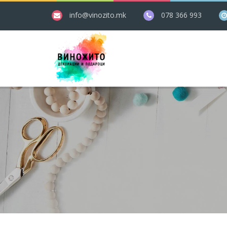
info@vinozito.mk
078 366 993