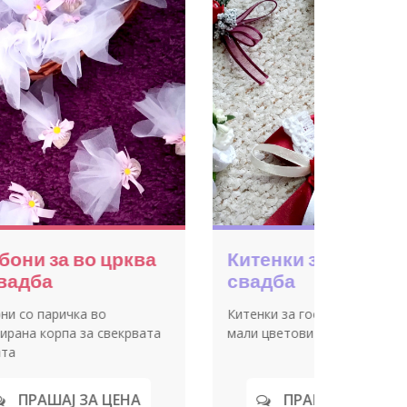
итенки во форма на
Персонализиран
веќе
кутија со вино
тенки за свадба
Подарок за паматење.
Изненадете ги вашите на
во секоја посебна пригод
персонализирана кутија с
чоколатца, цевќиња и ви
ПРАШАЈ ЗА ЦЕНА
ПРАШАЈ ЗА Ц