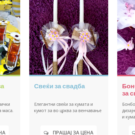
тите на
Теглички со бонбони
К
за свадба
ц
 свадба со
Теглички со бонбони кои ги дава
Ки
невестата при делење на
тортата на свадбената
свеченост.
ЦЕНА
ПРАШАЈ ЗА ЦЕНА