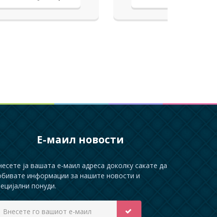
натпис по ваш избор.
Е-маил новости
несете ја вашата е-маил адреса доколку сакате да
обивате информации за нашите новости и
пецијални понуди.