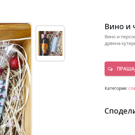
Вино и 
Вино и персо
дрвена кутија
ПРАШАЈ
Категории:
сл
Сподел