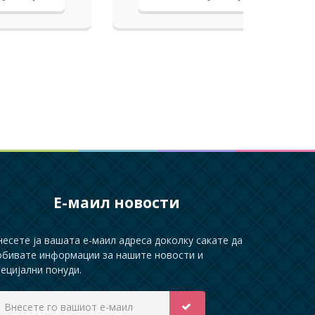
Е-маил новости
несете ја вашата е-маил адреса доколку сакате да
обивате информации за нашите новости и
пецијални понуди.