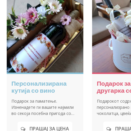
на
Подарок со вино и
Деко
чоколадо
салф
Најбараниот подарок за секоја
Декори
пригода.
каков н
но
А
ПРАШАЈ ЗА ЦЕНА