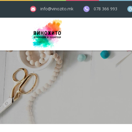
info@vinozito.mk
078 366 993