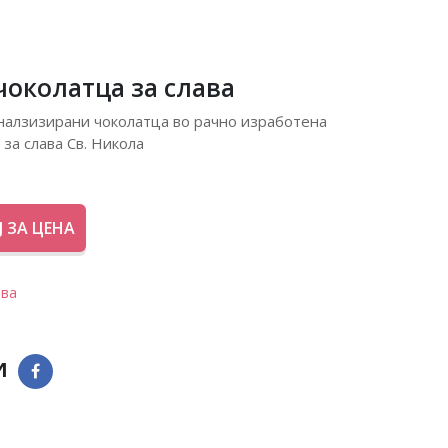
чоколатца за слава
налзизирани чоколатца во рачно изработена
 за слава Св. Никола
 ЗА ЦЕНА
ава
и