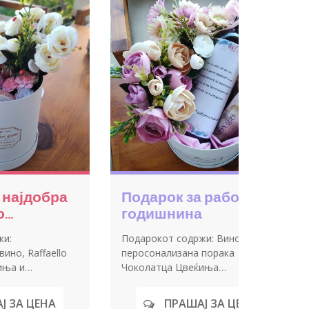
рирани
Вино во дрвена
етки за слава
кутија и
персонализирани
рани салфетки за било
Декоративно вино за слава с
чоколатца
астан.
порака од задната страна,
персонализирани чоколатца 
дрвена кутија
ПРАШАЈ ЗА ЦЕНА
ПРАШАЈ ЗА ЦЕНА