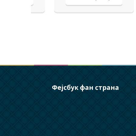
 вие ќе ја изберете.
Фејсбук фан страна