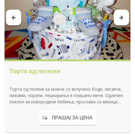
Торта од пелени
Торта од пелени за момче со вклучено боди, лигавче,
пижами, чорапи, пешкириња и плишано мече. Одличен
поклон за новородени бебиња, прослава со мекици
или крштевки.
ПРАШАЈ ЗА ЦЕНА