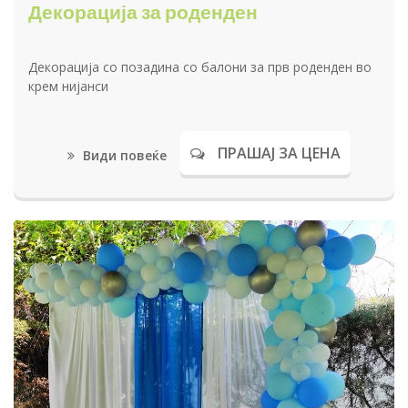
Декорација за роденден
Декорација со позадина со балони за прв роденден во
крем нијанси
ПРАШАЈ ЗА ЦЕНА
Види повеќе