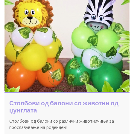
Столбови од балони со животни од
џунглата
Столбови од балони со различни животничиња за
прославување на роденден!