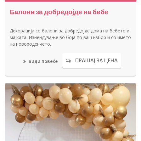
Балони за добредојде на бебе
Декорација со балони за добредојде дома на бебето и
мајката. Изнендување во боја по ваш избор и со името
на новороденчето.
ПРАШАЈ ЗА ЦЕНА
Види повеќе