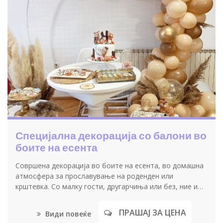
Специјална декорација со балони во
боите на есента
Совршена декорација во боите на есента, во домашна
атмосфера за прославување на роденден или
крштевка. Со малку гости, другарчиња или без, ние и
сега спремаме декорации за паметење и спомени кои
траат вечно.
ПРАШАЈ ЗА ЦЕНА
Види повеќе