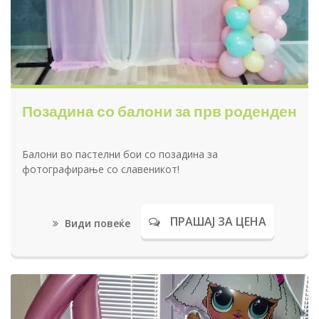
Позадина со балони за прв роденден
Балони во пастелни бои со позадина за
фотографирање со славеникот!
ПРАШАЈ ЗА ЦЕНА
Види повеќе