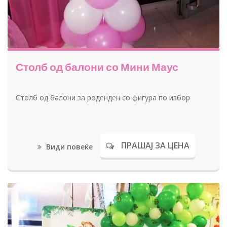
Столб од балони со Мини Маус
Столб од балони за роденден со фигура по избор
ПРАШАЈ ЗА ЦЕНА
Види повеќе