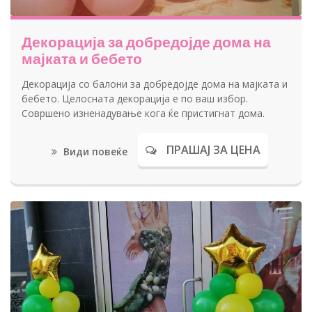
Декорација за добредојде дома на
мајката и бебето
Декорација со балони за добредојде дома на мајката и
бебето. Целосната декорација е по ваш избор.
Совршено изненадување кога ќе пристигнат дома.
ПРАШАЈ ЗА ЦЕНА
Види повеќе