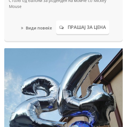
Столб од балони за роденден на момче со Mickey
Mouse
ПРАШАЈ ЗА ЦЕНА
Види повеќе