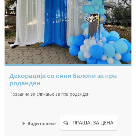
Декорација со сини балони за прв
роденден
Позадина за сликање за прв роденден
ПРАШАЈ ЗА ЦЕНА
Види повеќе