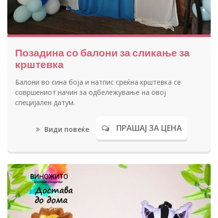
Позадина со балони за сликање за
крштевка
Балони во сина боја и натпис среќна крштевка се
совршениот начин за одбележување на овој
специјален датум.
ПРАШАЈ ЗА ЦЕНА
Види повеќе