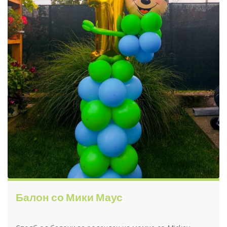
Балон со Мики Маус