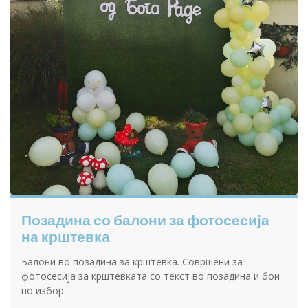
Позадина со балони за фотосесија
на крштевка
Балони во позадина за крштевка. Совршени за
фотосесија за крштевката со текст во позадина и бои
по избор.