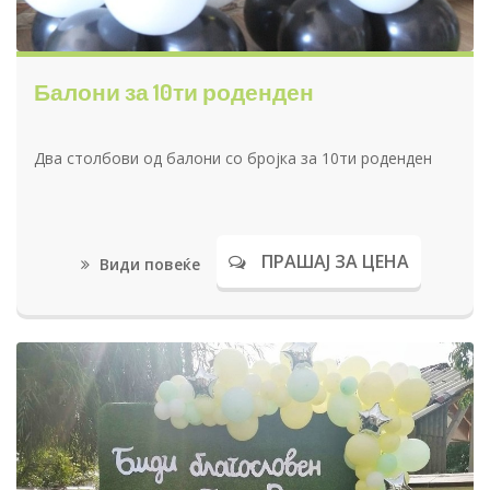
Балони за 10ти роденден
Два столбови од балони со бројка за 10ти роденден
ПРАШАЈ ЗА ЦЕНА
Види повеќе