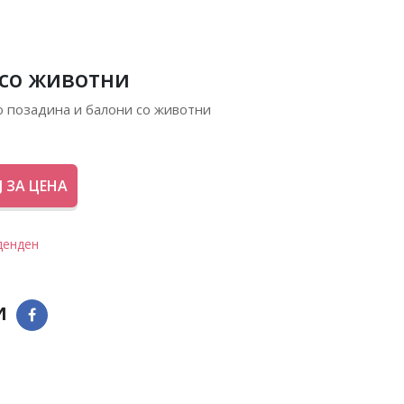
со животни
о позадина и балони со животни
 ЗА ЦЕНА
денден
и