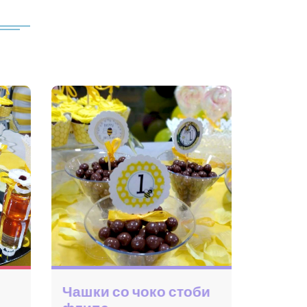
Патоказ за роденден