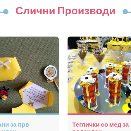
Слични Производи
Мафини
Пуканки