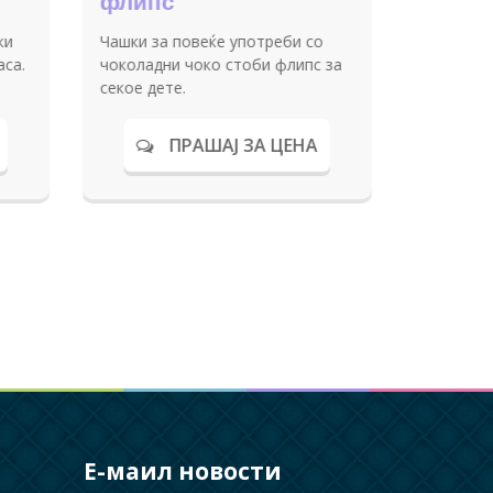
тски
Патоказ за добредојде на
ови
роденденска забава изработен
од дрво.
 ЗА ЦЕНА
ПРАШАЈ ЗА ЦЕНА
Е-маил новости