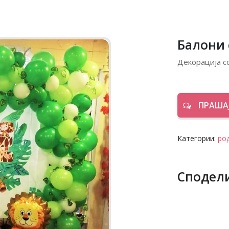
Балони 
Декорација с
ПРАШАЈ
Категории:
ро
Сподел