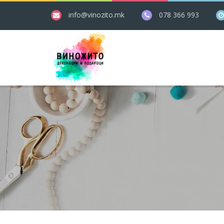
info@vinozito.mk
078 366 993