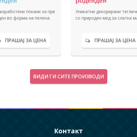
Домашни чоколадни мафини во
Пуканки во тема
дизајнирани хартиени чашки
дизајнирани сад
ПРАШАЈ ЗА ЦЕНА
ПРАШАЈ
ВИДИ ГИ СИТЕ ПРОИЗВОДИ
Контакт