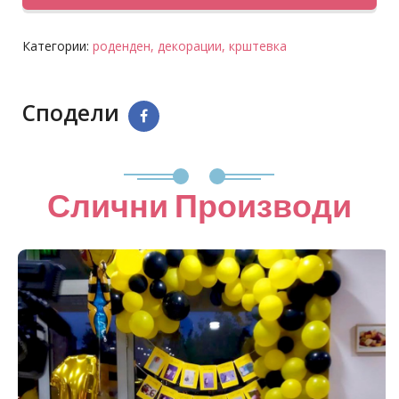
Категории:
роденден,
декорации,
крштевка
Сподели
Слични Производи