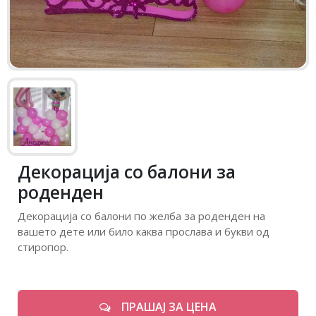
Декорација со балони за
роденден
Декорација со балони по желба за роденден на
вашето дете или било каква прослава и букви од
стиропор.
ПРАШАЈ ЗА ЦЕНА