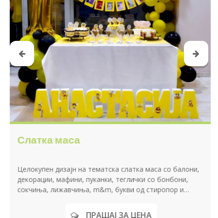
Слатка маса
Целокупен дизајн на тематска слатка маса со балони,
декорации, мафини, пуканки, теглички со бонбони,
сокчиња, лижавчиња, m&m, букви од стиропор и
слатки изненадувања за секое дете на роденденот.
ПРАШАЈ ЗА ЦЕНА