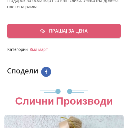
Подарок за осми март со ваш слики. Уникатна дрвена
плетена рамка.
ПРАШАЈ ЗА ЦЕНА
Категории:
8ми март
Сподели
Слични Производи