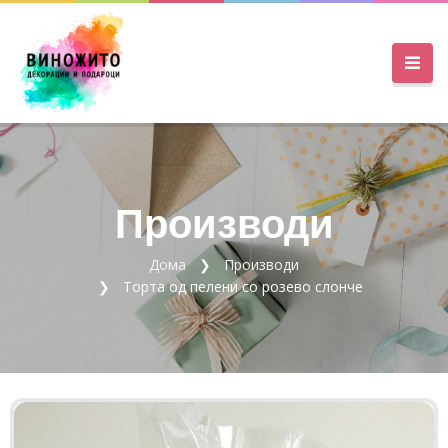
Производи
Дома
Производи
Торта од пелени со розево слонче