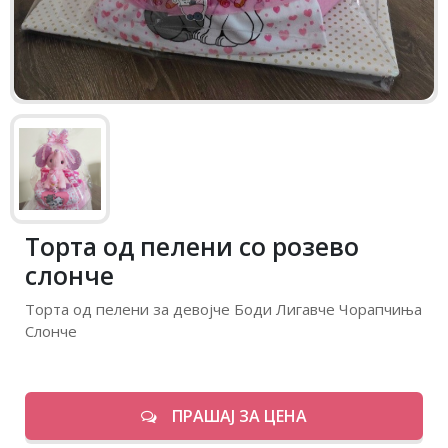
Торта од пелени со розево
слонче
Торта од пелени за девојче Боди Лигавче Чорапчиња
Слонче
ПРАШАЈ ЗА ЦЕНА