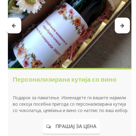
Персонализирана кутија со вино
Подарок за паматење. Изненадете ги вашите најмили
во секоја посебна пригода со персонализирана кутија
со чоколатца, цевќиња и вино со натпис по ваш избор.
ПРАШАЈ ЗА ЦЕНА