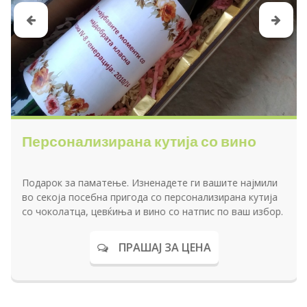
Персонализирана кутија со вино
Подарок за паматење. Изненадете ги вашите најмили
во секоја посебна пригода со персонализирана кутија
со чоколатца, цевќиња и вино со натпис по ваш избор.
ПРАШАЈ ЗА ЦЕНА