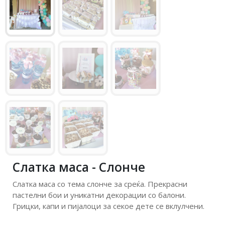
Слатка маса - Слонче
Слатка маса со тема слонче за среќа. Прекрасни
пастелни бои и уникатни декорации со балони.
Грицки, капи и пијалоци за секое дете се вклулчени.