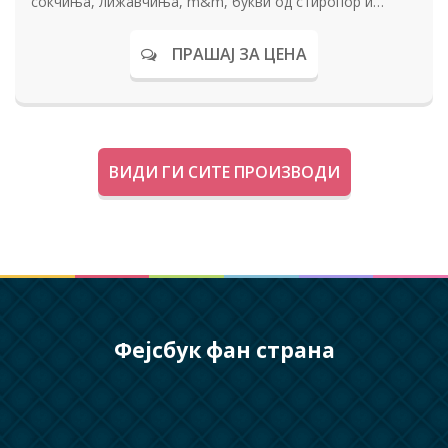
сокчиња, лижавчиња, m&m, букви од стиропор и
слатки изненадувања за секое дете на роденденот.
ПРАШАЈ ЗА ЦЕНА
ВИДИ ГИ СИТЕ ПРОИЗВОДИ
Фејсбук фан страна