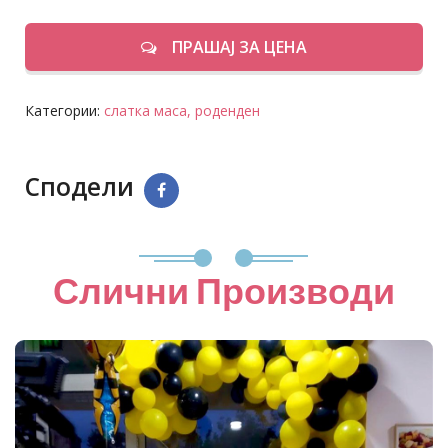
ПРАШАЈ ЗА ЦЕНА
Категории:
слатка маса,
роденден
Сподели
Слични Производи