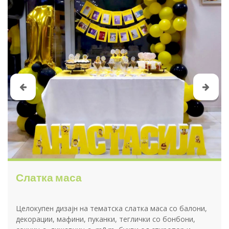
Слатка маса
Целокупен дизајн на тематска слатка маса со балони,
декорации, мафини, пуканки, теглички со бонбони,