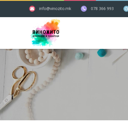
info@vinozito.mk
078 366 993