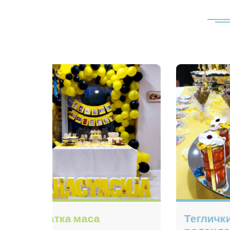
 со чоко стоби
Мафини