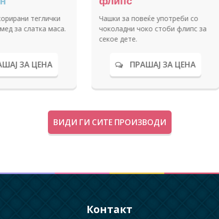
за свад
Пуканки во тематски
Теглички со
дизајнирани садови
невестата 
тортата на
свеченост.
ПРАШАЈ ЗА ЦЕНА
ПР
ВИДИ ГИ СИТЕ ПРОИЗВОДИ
Контакт