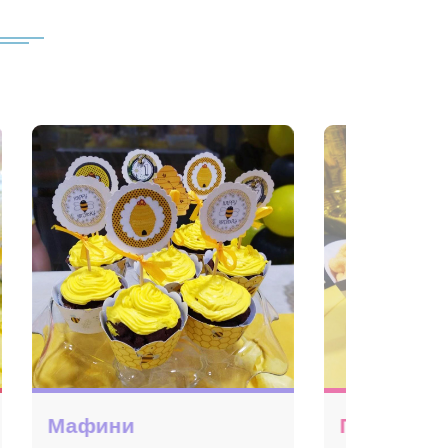
и со бонбони
Патоказ за роденден