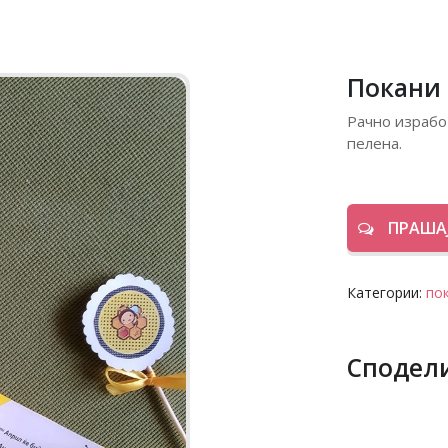
Покани 
Рачно израбо
пелена.
ПРАШАЈ
Категории:
пок
Сподел