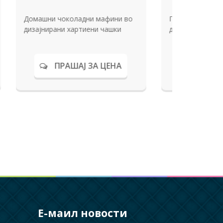
ба
 бонбони кои ги дава
Патоказ за добредојде на
при делење на
роденденска забава изработен
 свадбената
од дрво.
АШАЈ ЗА ЦЕНА
ПРАШАЈ ЗА ЦЕНА
Е-маил новости