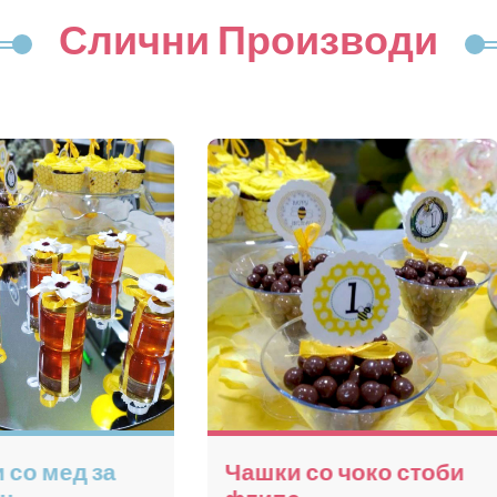
Слични Производи
Пуканки
Тегличк