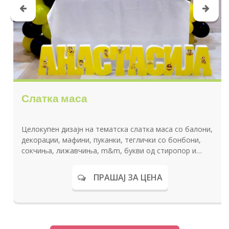
Слатка маса
Целокупен дизајн на тематска слатка маса со балони,
декорации, мафини, пуканки, теглички со бонбони,
сокчиња, лижавчиња, m&m, букви од стиропор и
слатки изненадувања за секое дете на роденденот.
ПРАШАЈ ЗА ЦЕНА